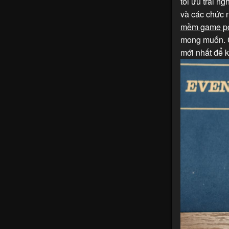
tối ưu trải n
và các chức n
mềm game p
mong muốn. C
mới nhất để 