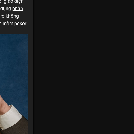
ới giao diện
ử dụng
phần
 ro không
ần mềm poker