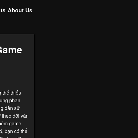
ts
About Us
Game
 thể thiếu
dụng phần
ng dẫn sử
 theo dõi ván
mềm game
, bạn có thể