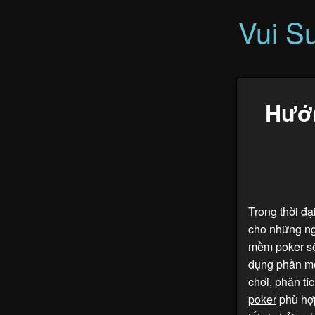
Vui S
Hướ
Trong thời đ
cho những ng
mềm poker sẽ
dụng phần mề
chơi, phân tí
poker
phù hợp