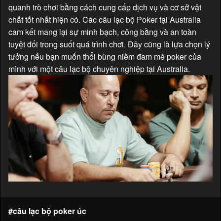
quanh trò chơi bằng cách cung cấp dịch vụ và cơ sở vật
chất tốt nhất hiện có. Các câu lạc bộ Poker tại Australia
cam kết mang lại sự minh bạch, công bằng và an toàn
tuyệt đối trong suốt quá trình chơi. Đây cũng là lựa chọn lý
tưởng nếu bạn muốn thổi bùng niềm đam mê poker của
mình với một câu lạc bộ chuyên nghiệp tại Australia.
#câu lạc bộ poker úc