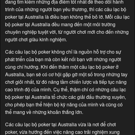
đang tìm kiếm những địa điểm tốt nhất để theo dõi hành
trình của những người bạn yêu thương, thì các câu lạc bộ
poker tại Australia là điều bạn không thể bỏ lỡ. Mỗi câu lạc
bộ poker tại Australia đều mang đến một môi trường
chuyên nghiệp tuyệt vời, từ người chơi mới cho đến những
người chơi giàu kinh nghiệm.
Các câu lạc bộ poker không chỉ là nguồn hỗ trợ cho sự
phát triển của bạn mà còn kết nối bạn với những người
cùng chí hướng. Khi đến thăm một câu lạc bộ poker ở
Australia, bạn sẽ có cơ hội gặp gỡ một số trong những tay
chơi giỏi nhất, từ đó nâng tầm chiến lược và tiếp tục nâng
cao trình độ của mình. Cụ thể, thậm chí có những câu lạc
bộ poker tại Australia tổ chức các giải đấu thường xuyên,
cho phép bạn thể hiện bộ kỹ năng của mình và cũng có
thể mang về những khoản thắng lớn.
Các câu lạc bộ poker tại Australia vừa là nơi để chơi
poker, vừa hướng đến việc nâng cao trải nghiệm xung