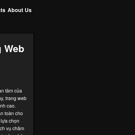
ts
About Us
g Web
uan tâm của
y, trang web
ỉnh cao.
n toàn cho
 lựa chọn
dịch vụ chăm