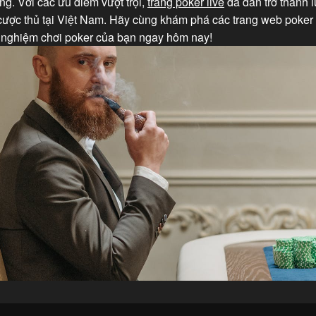
g. Với các ưu điểm vượt trội,
trang poker live
đã dần trở thành 
cược thủ tại Việt Nam. Hãy cùng khám phá các trang web poker 
i nghiệm chơi poker của bạn ngay hôm nay!