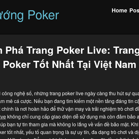
ướng Poker
Home
Pos
 Phá Trang Poker Live: Tran
Poker Tốt Nhất Tại Việt Nam
i công nghệ số, những trang poker live ngày càng thu hút sự q
m mê cá cược. Nếu bạn đang tìm kiếm một nền tảng đáng tin cậ
t chính là nơi hoàn hảo để thử vận may và trải nghiệm trò chơi đ
ive
không chỉ cung cấp giao diện dễ sử dụng mà còn đảm bảo a
iúp bạn tự tin tham gia mà không lo lắng về vấn đề bảo mật. Khi
er tốt nhất, yếu tố quan trọng là sự uy tín, đa dạng trò chơi và 