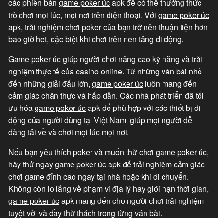
các phiên bản
game poker úc
apk để có thể thưởng thức
trò chơi mọi lúc, mọi nơi trên điện thoại. Với
game poker úc
apk, trải nghiệm chơi poker của bạn trở nên thuận tiện hơn
bao giờ hết, đặc biệt khi chơi trên nền tảng di động.
Game poker úc
giúp người chơi nâng cao kỹ năng và trải
nghiệm thực tế của casino online. Từ những ván bài nhỏ
đến những giải đấu lớn,
game poker úc
luôn mang đến
cảm giác chân thực và hấp dẫn. Các nhà phát triển đã tối
ưu hóa
game poker úc
apk để phù hợp với các thiết bị di
động của người dùng tại Việt Nam, giúp mọi người dễ
dàng tải về và chơi mọi lúc mọi nơi.
Nếu bạn yêu thích poker và muốn thử chơi
game poker úc
,
hãy thử ngay
game poker úc
apk để trải nghiệm cảm giác
chơi game đỉnh cao ngay tại nhà hoặc khi di chuyển.
Không còn lo lắng về phạm vi địa lý hay giới hạn thời gian,
game poker úc
apk mang đến cho người chơi trải nghiệm
tuyệt vời và đầy thử thách trong từng ván bài.