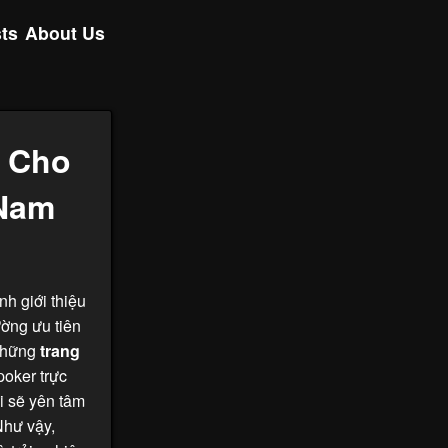
ts
About Us
y Cho
 Nam
nh giới thiệu
ường ưu tiên
 những
trang
poker trực
i sẽ yên tâm
Như vậy,