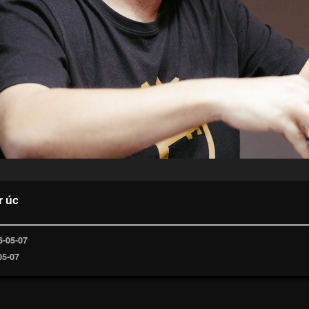
r úc
6-05-07
05-07