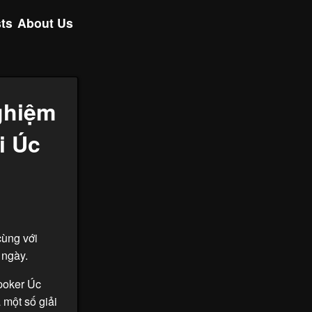
ts
About Us
ghiệm
i Úc
cùng với
 ngày.
 poker Úc
 một số giải