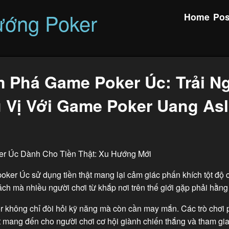
ướng Poker
Home
Pos
 Phá Game Poker Úc: Trải N
 Vị Với Game Poker Uang Asl
er Úc Dành Cho Tiền Thật: Xu Hướng Mới
poker Úc sử dụng tiền thật mang lại cảm giác phấn khích tột độ 
ch mà nhiều người chơi từ khắp nơi trên thế giới gặp phải hằng
er không chỉ đòi hỏi kỹ năng mà còn cần may mắn. Các trò chơi
t mang đến cho người chơi cơ hội giành chiến thắng và tham gia