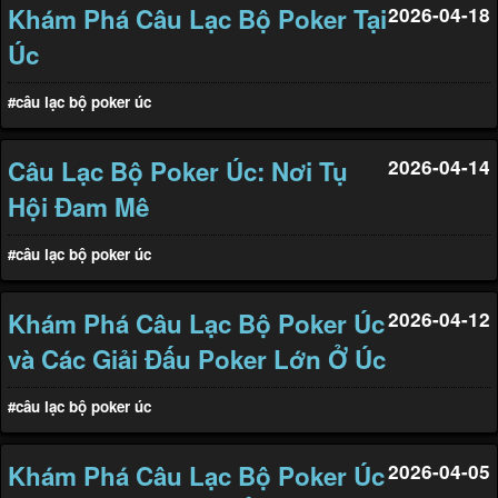
Khám Phá Câu Lạc Bộ Poker Tại
2026-04-18
Úc
#câu lạc bộ poker úc
Câu Lạc Bộ Poker Úc: Nơi Tụ
2026-04-14
Hội Đam Mê
#câu lạc bộ poker úc
Khám Phá Câu Lạc Bộ Poker Úc
2026-04-12
và Các Giải Đấu Poker Lớn Ở Úc
#câu lạc bộ poker úc
Khám Phá Câu Lạc Bộ Poker Úc
2026-04-05