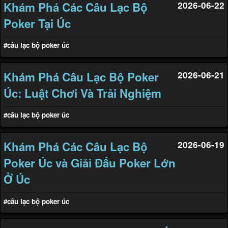
Khám Phá Các Câu Lạc Bộ
2026-06-22
Poker Tại Úc
#câu lạc bộ poker úc
Khám Phá Câu Lạc Bộ Poker
2026-06-21
Úc: Luật Chơi Và Trải Nghiệm
#câu lạc bộ poker úc
Khám Phá Các Câu Lạc Bộ
2026-06-19
Poker Úc và Giải Đấu Poker Lớn
Ở Úc
#câu lạc bộ poker úc