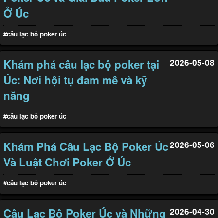
Ở Úc
#câu lạc bộ poker úc
Khám phá câu lạc bộ poker tại
2026-05-08
Úc: Nơi hội tụ đam mê và kỹ
năng
#câu lạc bộ poker úc
Khám Phá Câu Lạc Bộ Poker Úc
2026-05-06
Và Luật Chơi Poker Ở Úc
#câu lạc bộ poker úc
Câu Lạc Bộ Poker Úc và Những
2026-04-30