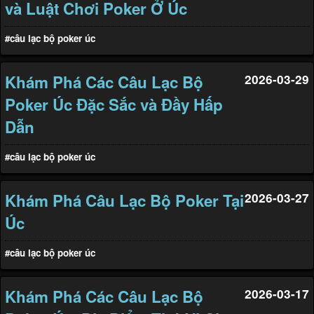
và Luật Chơi Poker Ở Úc
#câu lạc bộ poker úc
Khám Phá Các Câu Lạc Bộ
2026-03-29
Poker Úc Đặc Sắc và Đầy Hấp
Dẫn
#câu lạc bộ poker úc
Khám Phá Câu Lạc Bộ Poker Tại
2026-03-27
Úc
#câu lạc bộ poker úc
Khám Phá Các Câu Lạc Bộ
2026-03-17