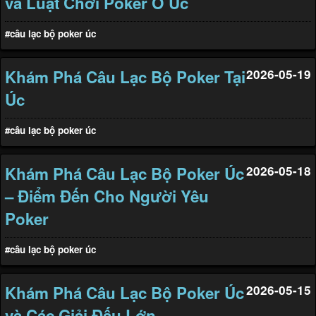
và Luật Chơi Poker Ở Úc
#câu lạc bộ poker úc
Khám Phá Câu Lạc Bộ Poker Tại
2026-05-19
Úc
#câu lạc bộ poker úc
Khám Phá Câu Lạc Bộ Poker Úc
2026-05-18
– Điểm Đến Cho Người Yêu
Poker
#câu lạc bộ poker úc
Khám Phá Câu Lạc Bộ Poker Úc
2026-05-15
và Các Giải Đấu Lớn