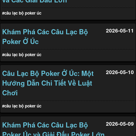
#câu lạc bộ poker úc
Khám Phá Các Câu Lạc Bộ
2026-05-11
Poker Ở Úc
#câu lạc bộ poker úc
Câu Lạc Bộ Poker Ở Úc: Một
2026-05-10
Hướng Dẫn Chi Tiết Về Luật
Chơi
#câu lạc bộ poker úc
Khám Phá Các Câu Lạc Bộ
2026-05-09
Poker Úc và Giải Đấu Poker Lớn